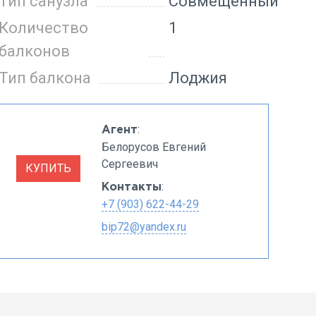
Тип санузла
Совмещенный
Количество
1
балконов
Тип балкона
Лоджия
:
Агент
Белорусов Евгений
Сергеевич
КУПИТЬ
:
Контакты
+7 (903) 622-44-29
bip72@yandex.ru