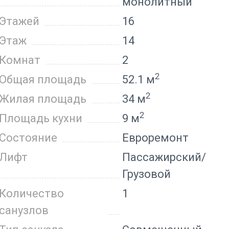
монолитный
Этажей
16
Этаж
14
Комнат
2
2
Общая площадь
52.1 м
2
Жилая площадь
34 м
2
Площадь кухни
9 м
Состояние
Евроремонт
Лифт
Пассажирский/
Грузовой
Количество
1
санузлов