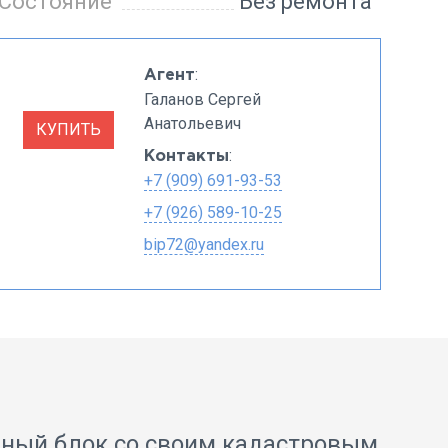
Состояние
Без ремонта
:
Агент
Галанов Сергей
Анатольевич
КУПИТЬ
:
Контакты
+7 (909) 691-93-53
+7 (926) 589-10-25
bip72@yandex.ru
ный блок со своим кадастровым