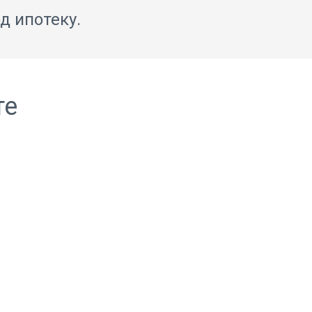
д ипотеку.
те