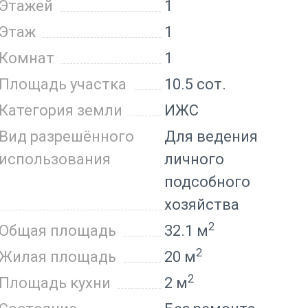
Этажей
1
Этаж
1
Комнат
1
Площадь участка
10.5 сот.
Категория земли
ИЖС
Вид разрешённого
Для ведения
использования
личного
подсобного
хозяйства
2
Общая площадь
32.1 м
2
Жилая площадь
20 м
2
Площадь кухни
2 м